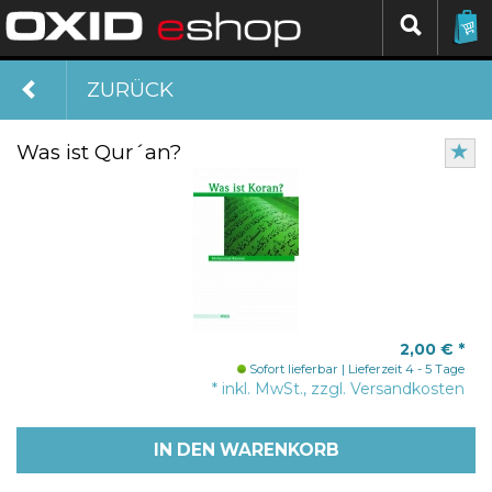
ZURÜCK
Was ist Qur´an?
2,00 €
*
Sofort lieferbar
Lieferzeit 4 - 5 Tage
* inkl. MwSt., zzgl. Versandkosten
IN DEN WARENKORB