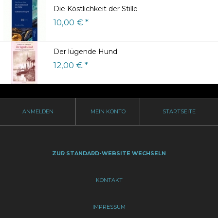
Die Köstlichkeit der Stille
10,00 € *
Der lügende Hund
12,00 € *
ANMELDEN
MEIN KONTO
STARTSEITE
ZUR STANDARD-WEBSITE WECHSELN
KONTAKT
IMPRESSUM