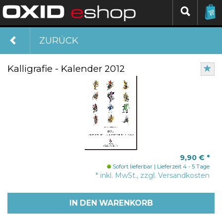
ZURÜCK
Kalligrafie - Kalender 2012
9,90 €
*
Sofort lieferbar
Lieferzeit 4 - 5 Tage
* inkl. MwSt., zzgl. Versandkosten
IN DEN WARENKORB