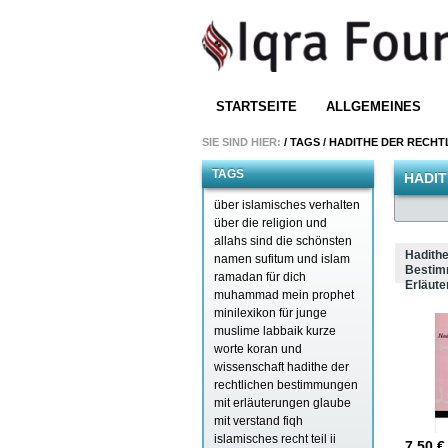
STARTSEITE
ALLGEMEINES
SIE SIND HIER:
/
TAGS
/
HADITHE DER RECHT
TAGS
HADI
über islamisches verhalten
über die religion
und
allahs sind die schönsten
Hadithe
namen
sufitum und islam
Bestim
ramadan für dich
Erläut
muhammad mein prophet
minilexikon für junge
muslime
labbaik
kurze
worte
koran und
wissenschaft
hadithe der
rechtlichen bestimmungen
mit erläuterungen
glaube
mit verstand
fiqh
islamisches recht teil ii
7,50 € 